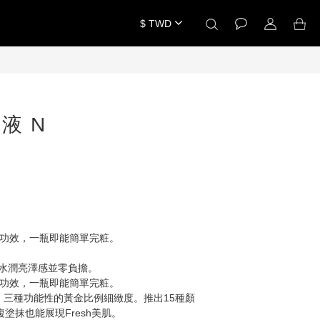
$
TWD
立即購買
液 N
大功效，一瓶即能簡單完粧。
展現出水潤亮澤感並零負擔。
大功效，一瓶即能簡單完粧。
，三種功能性的黃金比例細緻度。推出15種顏
重複塗抹也能展現Fresh美肌。