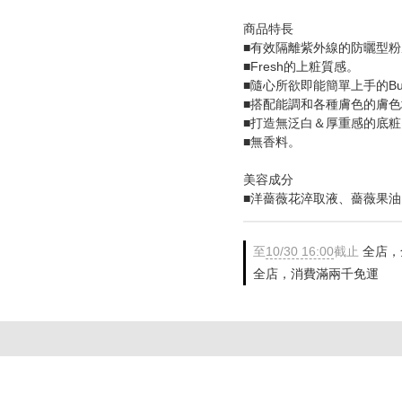
商品特長
■有效隔離紫外線的防曬型
■Fresh的上粧質感。
■隨心所欲即能簡單上手的Buil
■搭配能調和各種膚色的膚
■打造無泛白＆厚重感的底粧
■無香料。
美容成分
■洋薔薇花淬取液、薔薇果油
至
10/30 16:00
截止
全店，
全店，消費滿兩千免運