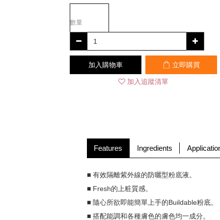
數量
加入購物車
立即購買
加入追蹤清單
Features
Ingredients
Applicatio
■ 有效隔離紫外線的防曬型粉底液。
■ Fresh的上粧質感。
■ 隨心所欲即能簡單上手的Buildable粉底。
■ 搭配能調和各種膚色的膚色均一成分。