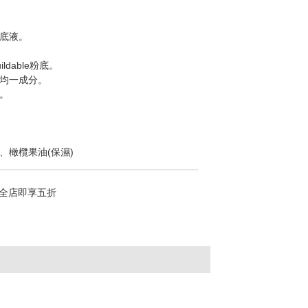
粉底液。
dable粉底。
色均一成分。
。
、橄欖果油(保濕)
全店即享五折