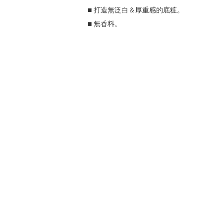
■ 打造無泛白＆厚重感的底粧。
■ 無香料。