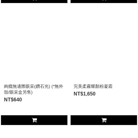
絢癮無邊際眼采(鑽石光) (*無外
完美柔霧耀顏粉凝霜
殼/眼采盒另售)
NT$1,650
NT$640