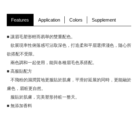
Features
Application
Colors
Supplement
■ 讓眉毛塑形輕而易舉的雙重配色。
欲展現率性俐落感可沾取深色，打造柔和平眉選擇淺色，隨心所
欲搭配不受限。
兩色調和一起使用，能與各種眉毛色系搭配。
■ 高服貼配方
不飛粉的濕潤質地更服貼於肌膚，平滑好延展的同時，更能融於
膚色，眉粧更自然。
服貼於肌膚，完美塑形持粧一整天。
■ 無添加香料