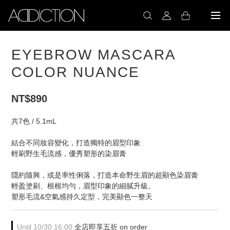
EYEBROW MASCARA
COLOR NUANCE
NT$890
共7色 / 5.1mL
結合不同妝容變化，打造獨特的眉型印象
輕刷野生毛流感，優秀塑形的染眉膏
隱約隨興，或是率性俐落，打造本命野生眉的超顯色染眉膏
輕盈塗刷、根根均勻，眉型印象的細膩升級。
塑形毛流&空氣感持久定型，完美顯色一整天
Until
10/30 16:00
全店即享五折 on order