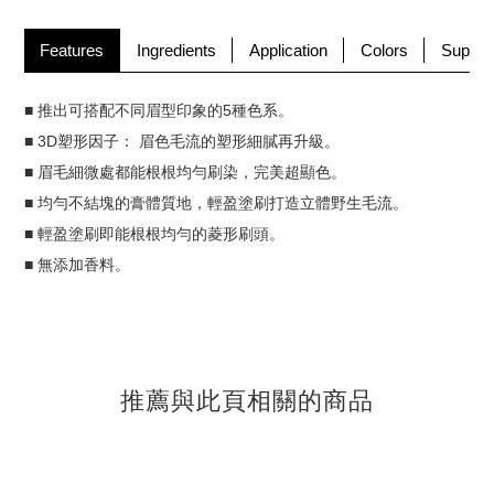
Features
Ingredients
Application
Colors
Supple
■ 推出可搭配不同眉型印象的5種色系。
■ 3D塑形因子： 眉色毛流的塑形細膩再升級。
■ 眉毛細微處都能根根均勻刷染，完美超顯色。
■ 均勻不結塊的膏體質地，輕盈塗刷打造立體野生毛流。
■ 輕盈塗刷即能根根均勻的菱形刷頭。
■ 無添加香料。
推薦與此頁相關的商品