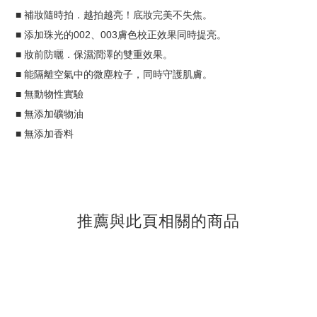
■ 補妝隨時拍．越拍越亮！底妝完美不失焦。
■ 添加珠光的002、003膚色校正效果同時提亮。
■ 妝前防曬．保濕潤澤的雙重效果。
■ 能隔離空氣中的微塵粒子，同時守護肌膚。
■ 無動物性實驗
■ 無添加礦物油
■ 無添加香料
推薦與此頁相關的商品