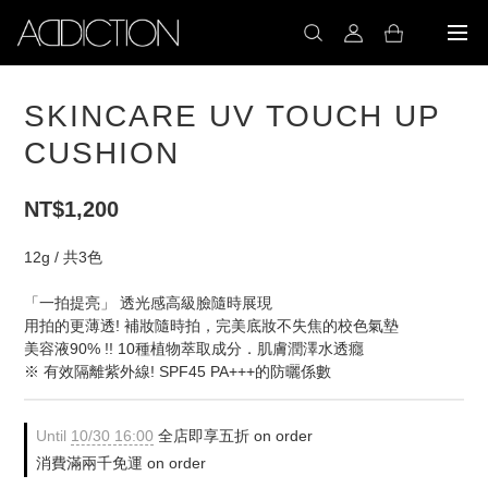
SKINCARE UV TOUCH UP
CUSHION
NT$1,200
12g / 共3色
「一拍提亮」 透光感高級臉隨時展現
用拍的更薄透! 補妝隨時拍，完美底妝不失焦的校色氣墊
美容液90% !! 10種植物萃取成分．肌膚潤澤水透癮
※ 有效隔離紫外線! SPF45 PA+++的防曬係數
Until
10/30 16:00
全店即享五折 on order
消費滿兩千免運 on order