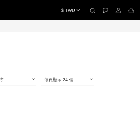
$
TWD
序
每頁顯示 24 個